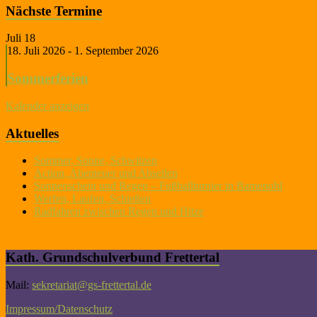
Nächste Termine
Juli
18
18. Juli 2026
-
1. September 2026
Sommerferien
Kalender anzeigen
Aktuelles
Sommer, Sonne, Schwitzen
Action, Abenteuer und Abseilen
Sonnenschein und Regen – Fußballturnier in Bamenohl
Werfen, Laufen, Schießen
Radfahren zwischen Regen und Hitze
Kath. Grundschulverbund Frettertal
Mail:
sekretariat@gs-frettertal.de
Impressum/Datenschutz