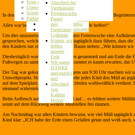
Herkunftssprachlicher Unterricht
Feste und Feiern
erstes Jahr
Abschied der
Unterrichtsaktivitäten
im
Viertklässler
Schulgarten
Schulgarten
Projektwoche
In den Osterferien 2021 haben die Kinder der OGS voller Begeiste
Partnerschule in Namibia
Ausflug auf
Papier
Wir laufen für Namibia
den
Allen war bewusst: „WIR können unserer Erde helfen!“
Das Suppenküchenprojekt
Fretteraner
Grillplatz
Um dies umzusetzen, folgte in der ersten Ferienwoche eine Aufkläru
Komm, wir
gesprochen, welche Einflussfaktoren tagtäglich dazu führen, dass di
helfen
den Kindern nur eine große Frage im Raum stehen: „Wie können wir sc
unserer
Diesbezüglich wurden viele tolle Ideen gesammelt und am Ende die 
Erde
Fußwegen zu sammeln. Die Kinder konnten es kaum erwarten, das Um
Wir sagen
DANKE
Der Tag war gekommen. Schon morgens um 9:30 Uhr machten wir uns vo
und mach’s
Umweltprojekt. Hochmotiviert sammelte jedes Kind den Müll an jegli
gut!
auf dem Spielplatz zum Spielen und Erholen wohlweißlich verdient
Abschied
niemand widerstehen.
von
Kathrin
Beim Aufbruch auf den Rückweg fiel auf… es fehlten weitere Mülltüt
Herzer
somit auf dem Rückweg weitere Müllstellen frei räumen.
Am Nachmittag war allen Kindern bewusst, wie viel Müll tagtäglich a
Kind klar: „ICH habe der Erde einen Gefallen getan und weiß auch, w