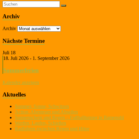
Archiv
Archiv
Nächste Termine
Juli
18
18. Juli 2026
-
1. September 2026
Sommerferien
Kalender anzeigen
Aktuelles
Sommer, Sonne, Schwitzen
Action, Abenteuer und Abseilen
Sonnenschein und Regen – Fußballturnier in Bamenohl
Werfen, Laufen, Schießen
Radfahren zwischen Regen und Hitze