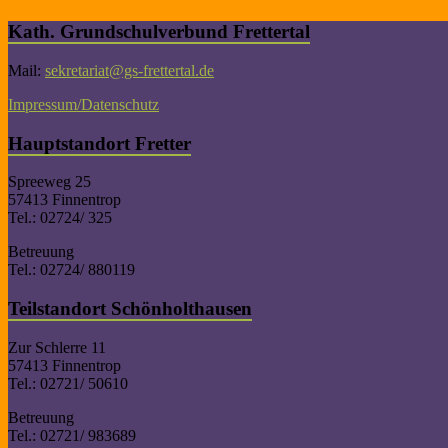
Kath. Grundschulverbund Frettertal
Mail:
sekretariat@gs-frettertal.de
Impressum/Datenschutz
Hauptstandort Fretter
Spreeweg 25
57413 Finnentrop
Tel.: 02724/ 325
Betreuung
Tel.: 02724/ 880119
Teilstandort Schönholthausen
Zur Schlerre 11
57413 Finnentrop
Tel.: 02721/ 50610
Betreuung
Tel.: 02721/ 983689