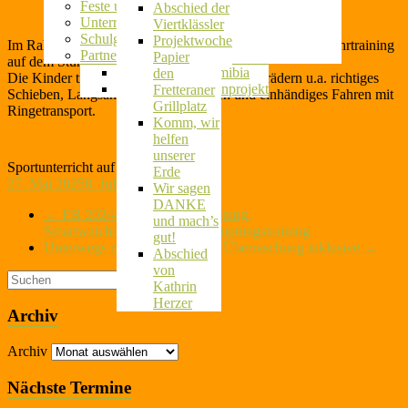
Herkunftssprachlicher Unterricht
Feste und Feiern
erstes Jahr
Abschied der
Unterrichtsaktivitäten
im
Viertklässler
Schulgarten
Schulgarten
Projektwoche
Im Rahmen des Sportunterrichts hatte die 3 b heute Radfahrtraining
Partnerschule in Namibia
Ausflug auf
Papier
auf dem Stundenplan.
Wir laufen für Namibia
den
Die Kinder trainierten auf ihren eigenen Fahrrädern u.a. richtiges
Das Suppenküchenprojekt
Fretteraner
Schieben, Langsam- und Slalomfahren und einhändiges Fahren mit
Grillplatz
Ringetransport.
Komm, wir
helfen
unserer
Sportunterricht auf 2 Rädern
Erde
27. Mai 2025
8. Juli 2026
Wir sagen
DANKE
←
EB 2024-10 Stellv. Schulleitung,
und mach’s
Smartwatch/Handy/Selbstbehauptungstraining
gut!
Unterwegs zum Wasserwerk – Überraschung inklusive
→
Abschied
von
Kathrin
Herzer
Archiv
Archiv
Nächste Termine