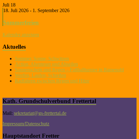
Juli
18
18. Juli 2026
-
1. September 2026
Sommerferien
Kalender anzeigen
Aktuelles
Sommer, Sonne, Schwitzen
Action, Abenteuer und Abseilen
Sonnenschein und Regen – Fußballturnier in Bamenohl
Werfen, Laufen, Schießen
Radfahren zwischen Regen und Hitze
Kath. Grundschulverbund Frettertal
Mail:
sekretariat@gs-frettertal.de
Impressum/Datenschutz
Hauptstandort Fretter