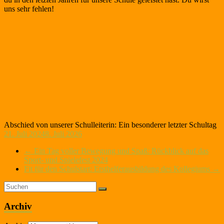
uns sehr fehlen!
Abschied von unserer Schulleiterin: Ein besonderer letzter Schultag
21. Juli 2024
8. Juli 2026
←
Ein Tag voller Bewegung und Spaß: Rückblick auf das
Sport- und Spielefest 2024
Fit für den Schulstart: Ersthelferausbildung des Kollegiums
→
Archiv