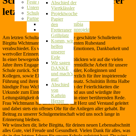
Schulleiterin: Ein besonderer
Herkunftssprachlicher Unterricht
Feste und Feiern
erstes Jahr
Abschied der
Unterrichtsaktivitäten
im
Viertklässler
letzter Schultag
Schulgarten
Schulgarten
Projektwoche
Partnerschule in Namibia
Ausflug auf
Papier
Wir laufen für Namibia
den
Das Suppenküchenprojekt
Fretteraner
Grillplatz
Am letzten Schultag haben wir unsere geschätzte Schulleiterin
Komm, wir
Birgitta Wichtmann in den wohlverdienten Ruhestand
helfen
verabschiedet. Es war ein Tag voller Emotionen, Dankbarkeit und
unserer
wertvoller Erinnerungen.
Erde
In einer bewegenden Abschiedsfeier blickten wir auf die vielen
Wir sagen
Jahre ihres Engagements und ihre unermüdliche Arbeit für unsere
DANKE
Schule zurück. Schülerinnen und Schüler, Kolleginnen und
und mach’s
Kollegen, sowie Eltern dankten ihr herzlich für ihre inspirierende
gut!
Führung und ihren unermüdlichen Einsatz. Schulrätin Britta Halbe
Abschied
händigte Frau Wichtmann im Rahmen der Feierlichkeiten die
von
Urkunde zum Eintritt in den Ruhestand aus und würdigte ihre
Kathrin
Leitungstätigkeit der letzten 23 Jahre in einer berührenden Rede.
Herzer
Frau Wichtmann hat unsere Schule mit Herz und Verstand geleitet
und dabei stets ein offenes Ohr für die Anliegen aller gehabt. Ihr
Beitrag zu unserer Schulgemeinschaft wird uns noch lange in
Erinnerung bleiben.
Wir wünschen dir, liebe Birgitta, für deinen neuen Lebensabschnitt
alles Gute, viel Freude und Gesundheit. Vielen Dank für alles, was
du in den letzten Jahren für unsere Schule geleistet hast. Du wirst