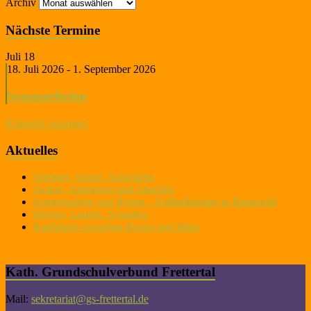
Archiv
Nächste Termine
Juli
18
18. Juli 2026
-
1. September 2026
Sommerferien
Kalender anzeigen
Aktuelles
Sommer, Sonne, Schwitzen
Action, Abenteuer und Abseilen
Sonnenschein und Regen – Fußballturnier in Bamenohl
Werfen, Laufen, Schießen
Radfahren zwischen Regen und Hitze
Kath. Grundschulverbund Frettertal
Mail:
sekretariat@gs-frettertal.de