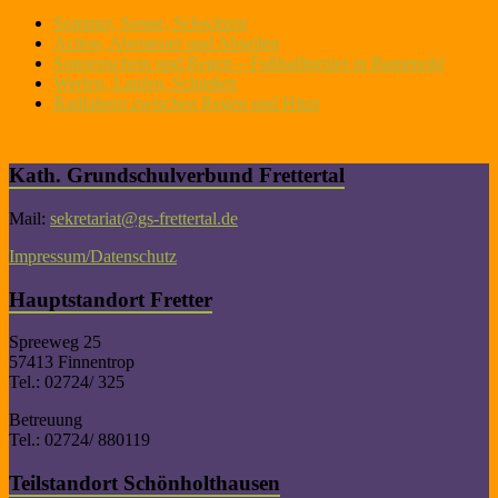
Sommer, Sonne, Schwitzen
Action, Abenteuer und Abseilen
Sonnenschein und Regen – Fußballturnier in Bamenohl
Werfen, Laufen, Schießen
Radfahren zwischen Regen und Hitze
Kath. Grundschulverbund Frettertal
Mail:
sekretariat@gs-frettertal.de
Impressum/Datenschutz
Hauptstandort Fretter
Spreeweg 25
57413 Finnentrop
Tel.: 02724/ 325
Betreuung
Tel.: 02724/ 880119
Teilstandort Schönholthausen