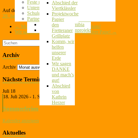
Herkunftssprachlicher Unterricht
Feste und Feiern
erstes Jahr
Abschied der
Unterrichtsaktivitäten
im
Viertklässler
Auf der Verkehrsbühne
Schulgarten
Schulgarten
Projektwoche
29. Januar 2024
8. Juli 2026
Partnerschule in Namibia
Ausflug auf
Papier
Wir laufen für Namibia
den
←
Motivationskick – Zeigt her eure Trikots!
Das Suppenküchenprojekt
Fretteraner
Wir sagen danke für alles! Mach’s gut Herr Pape!
→
Grillplatz
Komm, wir
helfen
unserer
Archiv
Erde
Wir sagen
Archiv
DANKE
und mach’s
Nächste Termine
gut!
Abschied
Juli
18
von
18. Juli 2026
-
1. September 2026
Kathrin
Herzer
Sommerferien
Kalender anzeigen
Aktuelles