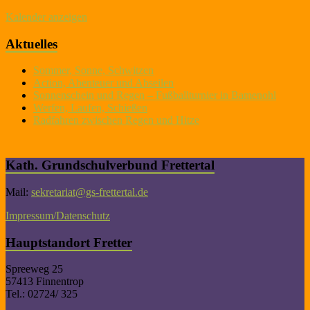
Kalender anzeigen
Aktuelles
Sommer, Sonne, Schwitzen
Action, Abenteuer und Abseilen
Sonnenschein und Regen – Fußballturnier in Bamenohl
Werfen, Laufen, Schießen
Radfahren zwischen Regen und Hitze
Kath. Grundschulverbund Frettertal
Mail:
sekretariat@gs-frettertal.de
Impressum/Datenschutz
Hauptstandort Fretter
Spreeweg 25
57413 Finnentrop
Tel.: 02724/ 325