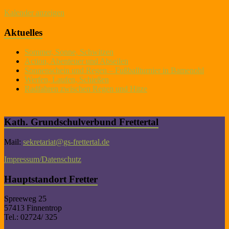
Kalender anzeigen
Aktuelles
Sommer, Sonne, Schwitzen
Action, Abenteuer und Abseilen
Sonnenschein und Regen – Fußballturnier in Bamenohl
Werfen, Laufen, Schießen
Radfahren zwischen Regen und Hitze
Kath. Grundschulverbund Frettertal
Mail:
sekretariat@gs-frettertal.de
Impressum/Datenschutz
Hauptstandort Fretter
Spreeweg 25
57413 Finnentrop
Tel.: 02724/ 325