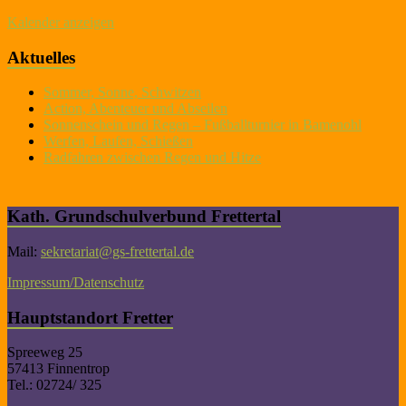
Kalender anzeigen
Aktuelles
Sommer, Sonne, Schwitzen
Action, Abenteuer und Abseilen
Sonnenschein und Regen – Fußballturnier in Bamenohl
Werfen, Laufen, Schießen
Radfahren zwischen Regen und Hitze
Kath. Grundschulverbund Frettertal
Mail:
sekretariat@gs-frettertal.de
Impressum/Datenschutz
Hauptstandort Fretter
Spreeweg 25
57413 Finnentrop
Tel.: 02724/ 325